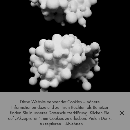
Diese Website verwendet Cookies – nähere
Informationen dazu und zu Ihren Rechten als Benutzer
↑
Back to Top
finden Sie in unserer Datenschutzerklärung. Klicken Sie
auf „Akzeptieren“, um Cookies zu erlauben. Vielen Dank.
Akzeptieren
Ablehnen